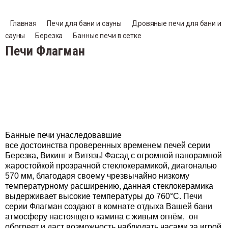
ские площадки IgraGrad W
епеж
Стено
Облиц
Детск
др
гонажные изделия Липа
ери банные
мпуры, ножи, шумовки
Бочон
Тепло
Эвере
Главная
Печи для бани и сауны
Дровяные печи для бани и 
ские игровые площадки Classic
сауны
Березка
Банные печи в сетке
 для бани и сауны
Ангар
Паров
еновые панели
ицовки и порталы для печей
Бочки
Плиты
ЭТНА
Печи Флагман
ские площадки IgraGrad B
и для бани и сауны
Термо
арская сосна
ровые пушки
ASTO
пительные печи, камины, котлы
Чугун
мозащита, фольга, герметик, пена
Техно
Форто
унное литье
Инжко
Банные печи унаследовавшие
все достоинства проверенных временем печей серии
Венти
рточки
ПроМ
Дымоходы
Березка, Викинг и Витязь! Фасад с огромной панорамной
жаростойкой прозрачной стеклокерамикой, диагональю
Зерка
нтиляционные решетки, клапаны
Fering
570 мм, благодаря своему чрезвычайно низкому
ессуары для печи и камина
температурному расширению, данная стеклокерамика
выдерживает высокие температуры до 760°С. Печи
Вешал
ркала
Пегас
галы, тандыры, грили
серии Флагман создают в комнате отдыха Вашей бани
атмосферу настоящего камина с живым огнём, он
алки, полки
Стале
обогреет и даст возможность наблюдать часами за игрой