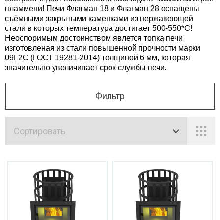
овые бани
пламмени! Печи Флагман 18 и Флагман 28 оснащены
съёмными закрытыми каменками из нержавеющей
Тепл
стали в которых температура достигает 500-550*С!
Неоспоримым достоинством явлется топка печи
Тепло
изготовленая из стали повышенной прочности марки
09Г2С (ГОСТ 19281-2014) толщиной 6 мм, которая
Банный чан
значительно увеличивает срок службы печи.
Фильтр
Уличные
ровые комплексы (детские площадки)
Сортировать