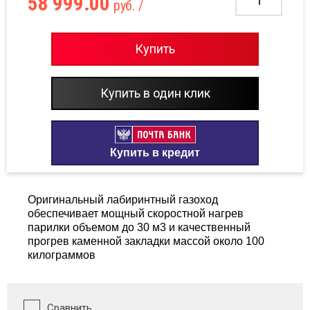
58 999.00
овые бани
руб.
/
Тепл
Купить
Тепло
Банный чан
Купить в один клик
Купить в кредит
Уличные
ровые комплексы (детские площадки)
Оригинальный лабиринтный газоход
обеспечивает мощный скоростной нагрев
парилки объемом до 30 м3 и качественный
прогрев каменной закладки массой около 100
килограммов
Сравнить