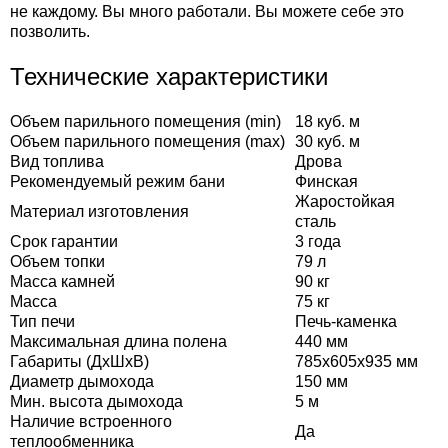
не каждому. Вы много работали. Вы можете себе это
позволить.
Технические характеристики
Объем парильного помещения (min)
18
куб. м
Объем парильного помещения (max)
30
куб. м
Вид топлива
Дрова
Рекомендуемый режим бани
Финская
Жаростойкая
Материал изготовления
сталь
Срок гарантии
3 года
Объем топки
79 л
Масса камней
90 кг
Масса
75 кг
Тип печи
Печь-каменка
Максимальная длина полена
440 мм
Габариты (ДхШхВ)
785х605х935 мм
Диаметр дымохода
150 мм
Мин. высота дымохода
5 м
Наличие встроенного
Да
теплообменника