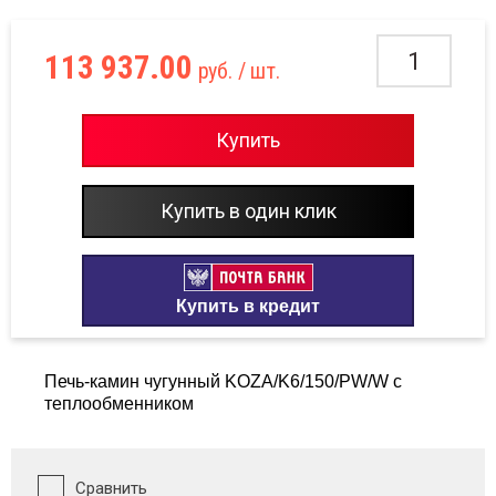
овые бани
Тепл
113 937.00
руб.
/ шт.
Тепло
Банный чан
Купить
Купить в один клик
Уличные
ровые комплексы (детские площадки)
Купить в кредит
Печь-камин чугунный KOZA/K6/150/PW/W с
теплообменником
Сравнить