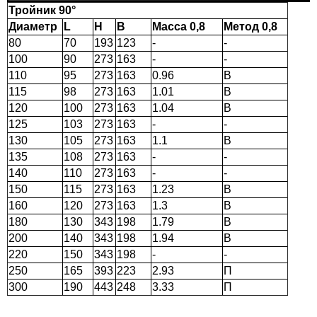
Тройник 90°
Диаметр
L
H
B
Масса 0,8
Метод 0,8
80
70
193
123
-
-
100
90
273
163
-
-
110
95
273
163
0.96
В
115
98
273
163
1.01
В
120
100
273
163
1.04
В
125
103
273
163
-
-
130
105
273
163
1.1
В
135
108
273
163
-
-
140
110
273
163
-
-
150
115
273
163
1.23
В
160
120
273
163
1.3
В
180
130
343
198
1.79
В
200
140
343
198
1.94
В
220
150
343
198
-
-
250
165
393
223
2.93
П
300
190
443
248
3.33
П