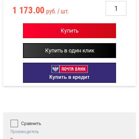
овые бани
1 173.00
руб.
/ шт.
Тепл
Тепло
Купить
Банный чан
Купить в один клик
Уличные
Купить в кредит
ровые комплексы (детские площадки)
Сравнить
Производитель