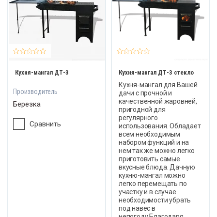
овые бани
Тепл
Тепло
Банный чан
Кухня-мангал ДТ-3
Кухня-мангал ДТ-3 стекло
Кухня-мангал для Вашей
Производитель
дачи с прочной и
качественной жаровней,
Березка
пригодной для
Уличные
регулярного
ровые комплексы (детские площадки)
Сравнить
использования. Обладает
всем необходимым
набором функций и на
нём так же можно легко
приготовить самые
вкусные блюда. Дачную
кухню-мангал можно
легко перемещать по
участку и в случае
необходимости убрать
под навес в
непогоду.Благодаря