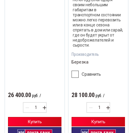
своим небольшим
габаритам в
транспортном состоянии
можно легко перевозить
или в конце сезона
спрятать в дом или сарай,
где он будет укрыт от
недоброжелателей и
сырости.
Производитель
Березка
Сравнить
26 400.00
28 100.00
руб.
/
руб.
/
−
+
−
+
Купить
Купить